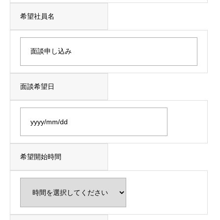
希望社員名
会社説明動画
先輩社員紹介・面談申込み
採用エントリー
面談希望日
ユーザー設定
新卒採用サイトへ戻る
ログイン
希望開始時間
.
マイページTOP
会社説明動画
先輩社員紹介・面談申込み
採用エ